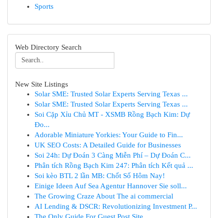
Sports
Web Directory Search
New Site Listings
Solar SME: Trusted Solar Experts Serving Texas ...
Solar SME: Trusted Solar Experts Serving Texas ...
Soi Cặp Xỉu Chủ MT - XSMB Rồng Bạch Kim: Dự
Đo...
Adorable Miniature Yorkies: Your Guide to Fin...
UK SEO Costs: A Detailed Guide for Businesses
Soi 24h: Dự Đoán 3 Càng Miễn Phí – Dự Đoán C...
Phân tích Rồng Bạch Kim 247: Phân tích Kết quả ...
Soi kèo BTL 2 lần MB: Chốt Số Hôm Nay!
Einige Ideen Auf Sea Agentur Hannover Sie soll...
The Growing Craze About The ai commercial
AI Lending & DSCR: Revolutionizing Investment P...
The Only Guide For Guest Post Site