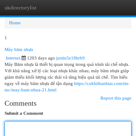
ukdirectorylist
Togg
navi
Home
1
Máy băm nhựa
Internet
1203 days ago
justin5e18hrb9
Máy Băm nhựa là thiết bị quan trọng trong quá trình tái chế nhựa.
Với khả năng xử lý các loại nhựa khác nhau, máy băm nhựa giúp
giảm thiểu khối lượng rác thải và tăng hiệu quả tái chế. Tìm hiểu
ngay về máy băm nhựa để tận dụng
https://cokhithanhtai.com/tin-
tuc/may-bam-nhua-21.html
Report this page
Comments
Submit a Comment