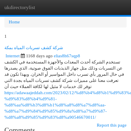
ukdirectorylist
Togg
navi
Home
1
شركة كشف تسربات المياه بمكة
Internet
1168 days ago
elias8h67sqp8
تستخدم الشركة أحدث المعدات والأجهزة المستخدمة في الكشف
عن التسربات وذلك مثل جهاز الذبذبات الفوق صوتية، الذي يصدرها
في حال المرور بأي تسرب داخل المواسير أو الخزان. وبهذا تكون قد
تعرفت معنا على مميزات شركة كشف تسربات المياه بجدة التي
توفر لك خدمات لا مثيل لها لكافة العملاء حيث أن
https://adawaajeddah.com/2023/02/12/%d8%b4%d8%b1%d9%83%
%d9%83%d8%b4%d9%81-
%d8%aa%d8%b3%d8%b1%d8%a8%d8%a7%d8%aa-
%d8%a7%d9%84%d9%85%d9%8a%d8%a7%d9%87-
%d8%a8%d9%85%d9%83%d8%a90546670011/
Report this page
Comments