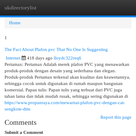
ukdirectorylist
Togg
navi
Home
1
The Fact About Plafon pvc That No One Is Suggesting
Internet
418 days ago
lloydc322req6
Pertamax: Pertamax Adalah merek plafon PVC yang menawarkan
produk-produk dengan desain yang sederhana dan elegan.
Produk-produk Pertamax terkenal akan kualitas dan keawetannya,
sehingga cocok untuk digunakan di rumah maupun bangunan
komersial. Papan tulis: Papan tulis yang terbuat dari PVC juga
tahan lama dan tidak mudah rusak, sehingga sering digunakan di
https://www.propanraya.com/mewarnai-plafon-pvc-dengan-cat-
sengkote-dtm
Report this page
Comments
Submit a Comment