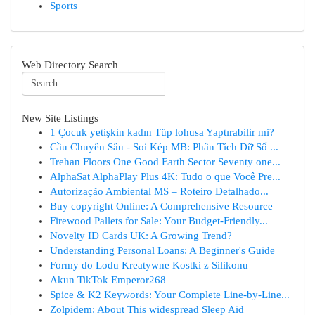
Sports
Web Directory Search
New Site Listings
1 Çocuk yetişkin kadın Tüp lohusa Yaptırabilir mi?
Cầu Chuyên Sâu - Soi Kép MB: Phân Tích Dữ Số ...
Trehan Floors One Good Earth Sector Seventy one...
AlphaSat AlphaPlay Plus 4K: Tudo o que Você Pre...
Autorização Ambiental MS – Roteiro Detalhado...
Buy copyright Online: A Comprehensive Resource
Firewood Pallets for Sale: Your Budget-Friendly...
Novelty ID Cards UK: A Growing Trend?
Understanding Personal Loans: A Beginner's Guide
Formy do Lodu Kreatywne Kostki z Silikonu
Akun TikTok Emperor268
Spice & K2 Keywords: Your Complete Line-by-Line...
Zolpidem: About This widespread Sleep Aid