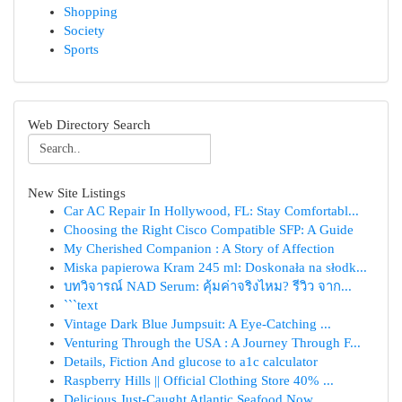
Shopping
Society
Sports
Web Directory Search
New Site Listings
Car AC Repair In Hollywood, FL: Stay Comfortabl...
Choosing the Right Cisco Compatible SFP: A Guide
My Cherished Companion : A Story of Affection
Miska papierowa Kram 245 ml: Doskonała na słodk...
บทวิจารณ์ NAD Serum: คุ้มค่าจริงไหม? รีวิว จาก...
```text
Vintage Dark Blue Jumpsuit: A Eye-Catching ...
Venturing Through the USA : A Journey Through F...
Details, Fiction And glucose to a1c calculator
Raspberry Hills || Official Clothing Store 40% ...
Delicious Just-Caught Atlantic Seafood Now ...