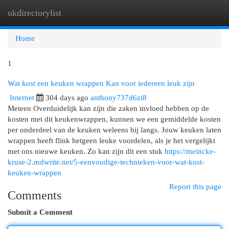
ukdirectorylist
Togg
navi
Home
1
Wat kost een keuken wrappen Kan voor iedereen leuk zijn
Internet
304 days ago
anthony737d6zi8
Meteen Overduidelijk kan zijn die zaken invloed hebben op de
kosten met dit keukenwrappen, kunnen we een gemiddelde kosten
per onderdeel van de keuken weleens bij langs. Jouw keuken laten
wrappen heeft flink hetgeen leuke voordelen, als je het vergelijkt
met ons nieuwe keuken. Zo kan zijn dit een stuk
https://meincke-
kruse-2.mdwrite.net/5-eenvoudige-technieken-voor-wat-kost-
keuken-wrappen
Report this page
Comments
Submit a Comment