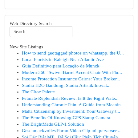
Web Directory Search
New Site Listings
How to send geotagged photos on whatsapp, the U...
Local Florists in Raleigh Near Atlantic Ave
Guia Definitivo para Locação de Munck
Modern 360° Swivel Barrel Accent Chair With Flu...
Income Protection Insurance Cairns: Your Broker...
Studio H2O Bandung: Studio Artistik Inovat...
The Cîroc Palette
Petmate Replendish Review: Is It the Right Wate...
Understanding Chronic Pain: A Guide from Meanin...
Malta Citizenship by Investment: Your Gateway t...
The Benefits Of Knowing GPS Stamp Camara
The BrightMeds GLP-1 Solution
Geschmackvolles Porno Video Clip mit perverser ...
Soi Đặc Biệt MT · Đề Soi Cầu: Phân Tích Chuyên ...