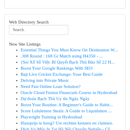
Web Directory Search
New Site Listings
Essential Things You Must Know On Destination W...
.308 Round : 168 Gr Match using H4350 - ...
{Soi Xổ Số Việt: Bí Quyết Bạch Thủ Báo Số 22 H...
Boost Your Google Rankings With SEO
Baji Live Cricket Exchange: Your Best Guide
Delving into Private Music
Need Fast Online Loan Solution?
Oracle Cloud Fusion Financials Course in Hyderabad
Dự đoán Bạch Thủ Uy tín Ngày Ngày
Boost Your Routine: A Beginner's Guide to Habit...
Score Lululemon Steals: A Guide to Liquidation ...
Playwright Training in Hyderabad
Huurprijs te hoog? Uw rechten kennen en claimen.
Dịch Vụ Máy In Tại Hà Nội Chuyên Nghiệp - Cô...