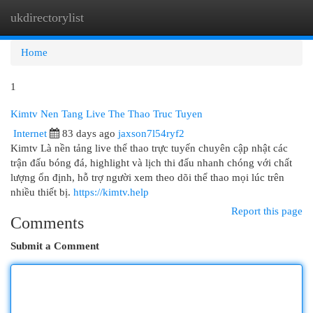
ukdirectorylist
Togg
navi
Home
1
Kimtv Nen Tang Live The Thao Truc Tuyen
Internet
83 days ago
jaxson7l54ryf2
Kimtv Là nền tảng live thể thao trực tuyến chuyên cập nhật các
trận đấu bóng đá, highlight và lịch thi đấu nhanh chóng với chất
lượng ổn định, hỗ trợ người xem theo dõi thể thao mọi lúc trên
nhiều thiết bị.
https://kimtv.help
Report this page
Comments
Submit a Comment