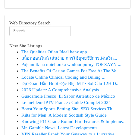
Web Directory Search
New Site Listings
The Qualities Of an Ideal benz app
สล็อตออนไลน์ เล่นง่าย การใช้ยุทธวิธีการเดินเงิน...
Pojemnik na notebooka wodoodporny TOP ZAYN ...
The Benefits Of Casino Games For Free At The Ve...
Locate Online Clinical Coding and Billing ...
Dự Đoán Đầu Đuôi Đặc Biệt MT · Soi Cầu 12H D...
2026 Update: A Comprehensive Analysis
Guacamole Fresco: El Sabor Auténtico de México
Le meilleur IPTV France : Guide Complet 2024
Boost Your Sports Betting Site: SEO Services Th...
Kilts for Men: A Modern Scottish Style Guide
Knowing F11 Grade Round Bar: Features & Impleme...
Mr. Gamble News: Latest Developments
VPN Reseller Panel: Your Gateway to a Lucrative...