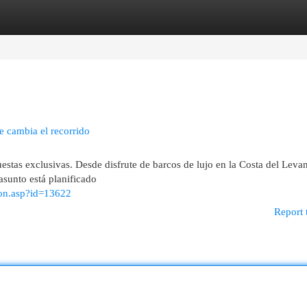
egories
Register
Login
ue cambia el recorrido
estas exclusivas. Desde disfrute de barcos de lujo en la Costa del Levan
asunto está planificado
ion.asp?id=13622
Report 