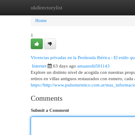
ukdirectorylist
Home
New Site Listings
Add Site
Cat
Home
1
Vivencias privadas en la Península Ibérica : El estilo q
Internet
63 days ago
amaannlii501143
Explore un distinto nivel de acogida con nuestras propu
retiros en villas antiguos restaurados con esmero, cada 
https://http://www.pulsoturistico.com.ar/mas_informac
Comments
Submit a Comment