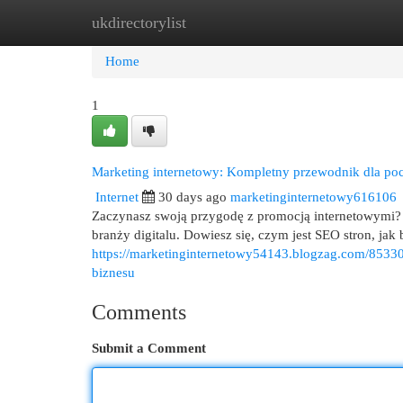
ukdirectorylist
Home
New Site Listings
Add Site
Cat
Home
1
Marketing internetowy: Kompletny przewodnik dla po
Internet
30 days ago
marketinginternetowy616106
Zaczynasz swoją przygodę z promocją internetowymi? T
branży digitalu. Dowiesz się, czym jest SEO stron, ja
https://marketinginternetowy54143.blogzag.com/8533
biznesu
Comments
Submit a Comment