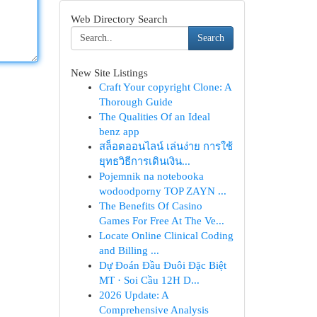
Web Directory Search
Search
New Site Listings
Craft Your copyright Clone: A
Thorough Guide
The Qualities Of an Ideal
benz app
สล็อตออนไลน์ เล่นง่าย การใช้
ยุทธวิธีการเดินเงิน...
Pojemnik na notebooka
wodoodporny TOP ZAYN ...
The Benefits Of Casino
Games For Free At The Ve...
Locate Online Clinical Coding
and Billing ...
Dự Đoán Đầu Đuôi Đặc Biệt
MT · Soi Cầu 12H D...
2026 Update: A
Comprehensive Analysis