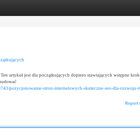
egories
Register
Login
czątkujących
en artykuł jest dla początkujących dopiero stawiających wstępne krok
k budować
0743/pozycjonowanie-stron-internetowych-skuteczne-seo-dla-rozwoju-
Report 