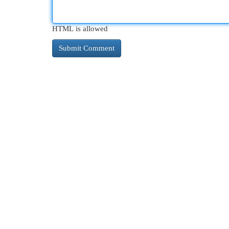
HTML is allowed