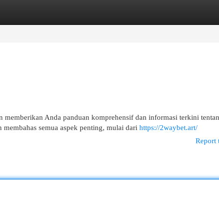
egories
Register
Login
an memberikan Anda panduan komprehensif dan informasi terkini tenta
an membahas semua aspek penting, mulai dari
https://2waybet.art/
Report 