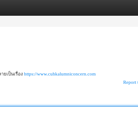
egories
Register
Login
ลายเป็นเรื่อง
https://www.cuhkalumniconcern.com
Report 