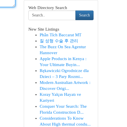
Web Directory Search
Search
New Site Listings
Phân Tích Baccarat MT
질 성형 수술 후 관리
The Buzz On Sea Agentur
Hannover
Apple Products in Kenya :
Your Ultimate Buyin...
Rękawiczki Ogrodnicze dla
Dzieci – 3 Pary Rozmi...
Modern Australian Artwork :
Discover Origi...
Koray Yalçın Hayatı ve
Kariyeri
Conquer Your Search: The
Florida Construction D...
Considerations To Know
About High thermal condu...